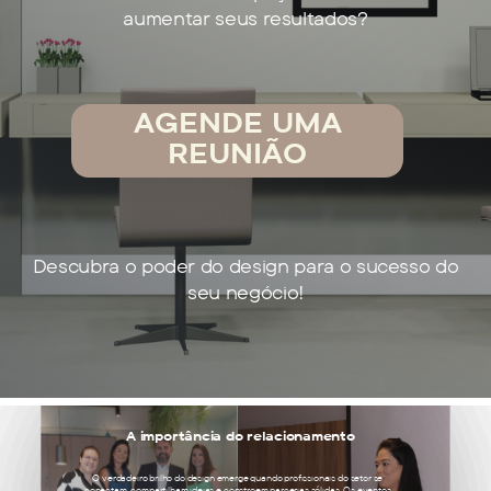
aumentar seus resultados?
AGENDE UMA
REUNIÃO
Descubra o poder do design para o sucesso do
seu negócio!
A importância do relacionamento
O verdadeiro brilho do design emerge quando profissionais do setor se
conectam, compartilham ideias e constroem parcerias sólidas. Os eventos