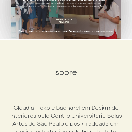
exclusivos, parcerias inspiradoras e uma comunidade colaborativa
proporcionam um ambiente propício para o florescimento da inovação.
MARQUE UMA
REUNIÃO
Eventos unem profissionais, inspirando conexões e impulsionando o sucesso conjunto.
sobre
Claudia Tieko é bacharel em Design de
Interiores pelo Centro ​Universitário Belas
Artes de São Paulo e pós-graduada em ​
design estratégico pelo IED – Istituto